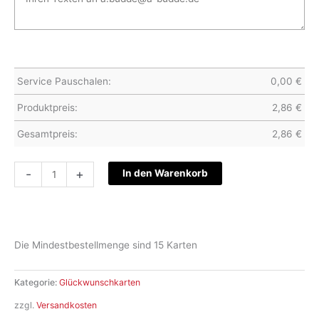
Service Pauschalen:
0,00
€
Produktpreis:
2,86
€
Gesamtpreis:
2,86
€
Glückwunschkarte
-
+
In den Warenkorb
-
028
Menge
Die Mindestbestellmenge sind 15 Karten
Kategorie:
Glückwunschkarten
zzgl.
Versandkosten