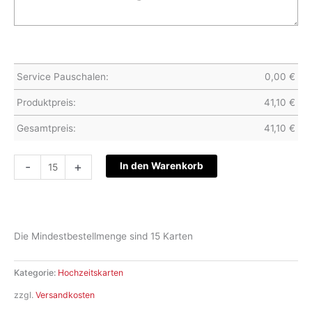
Service Pauschalen:
0,00
€
Produktpreis:
41,10
€
Gesamtpreis:
41,10
€
Hochzeitskarte
-
+
In den Warenkorb
S15-
060
Menge
Die Mindestbestellmenge sind 15 Karten
Kategorie:
Hochzeitskarten
zzgl.
Versandkosten