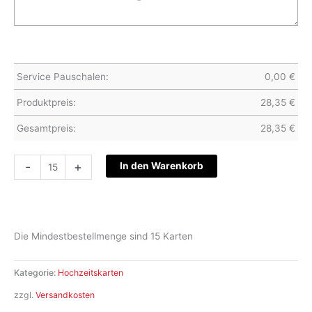
Service Pauschalen:
0,00
€
Produktpreis:
28,35
€
Gesamtpreis:
28,35
€
Hochzeitskarte
-
+
In den Warenkorb
S22-
037
Menge
Die Mindestbestellmenge sind 15 Karten
Kategorie:
Hochzeitskarten
zzgl.
Versandkosten