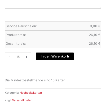
Service Pauschalen:
0,00
€
Produktpreis:
26,10
€
Gesamtpreis:
26,10
€
Hochzeitskarte
-
+
In den Warenkorb
S22-
048
Menge
Die Mindestbestellmenge sind 15 Karten
Kategorie:
Hochzeitskarten
zzgl.
Versandkosten