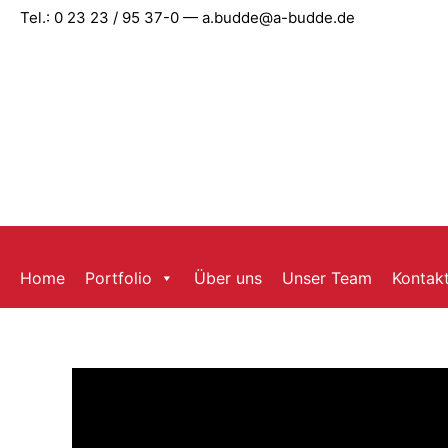
Zum
Tel.: 0 23 23 / 95 37-0 — a.budde@a-budde.de
Inhalt
springen
Home
Portfolio
Über uns
Unser Team
Kontak