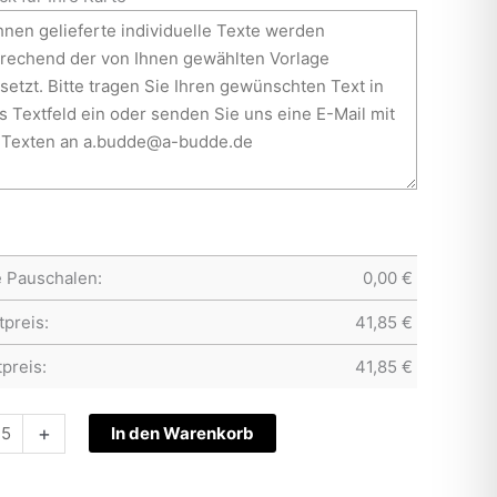
e Pauschalen:
0,00
€
preis:
41,85
€
preis:
41,85
€
tskarte
+
In den Warenkorb