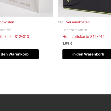
ndkosten
zzgl.
Versandkosten
skarten
Hochzeitskarten
itskarte S12-013
Hochzeitskarte S12-014
1,99
€
n den Warenkorb
In den Warenkorb