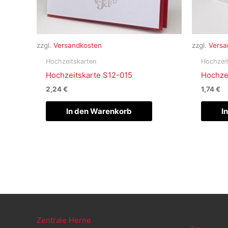
zzgl.
Versandkosten
zzgl.
Versa
Hochzeitskarten
Hochzeit
Hochzeitskarte S12-015
Hochze
2,24
€
1,74
€
In den Warenkorb
I
Zentrale Herne