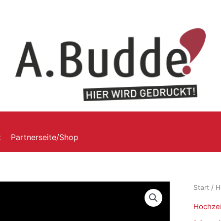
t
Partnerseite/Shop
Start
/
H
Hochzei