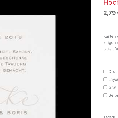
Hoch
2,79
Karten 
zeigen 
bitte „
Druc
Layo
Grati
Selb
Textdru