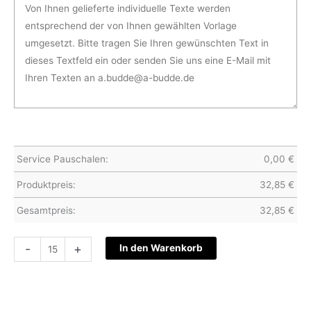
Service Pauschalen:
0,00
€
Produktpreis:
32,85
€
Gesamtpreis:
32,85
€
Hochzeitskarte
-
+
In den Warenkorb
S24-
035
Menge