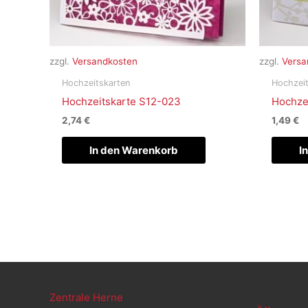
zzgl.
Versandkosten
zzgl.
Versa
Hochzeitskarten
Hochzeit
Hochzeitskarte S12-023
Hochze
2,74
€
1,49
€
In den Warenkorb
I
Zentrale Herne