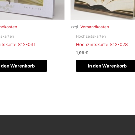
ndkosten
zzgl.
Versandkosten
skarten
Hochzeitskarten
itskarte S12-031
Hochzeitskarte S12-028
1,99
€
n den Warenkorb
In den Warenkorb