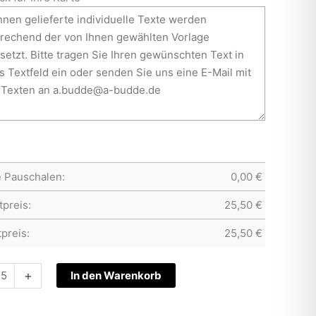
e Pauschalen:
0,00
€
preis:
25,50
€
preis:
25,50
€
tskarte
+
In den Warenkorb