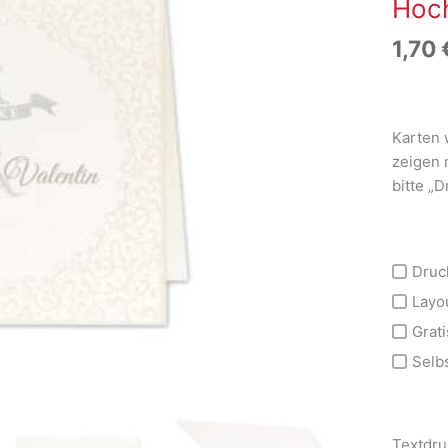
Hoch
1,70
Karten 
zeigen 
bitte „
Druc
Layo
Grati
Selb
Textdru