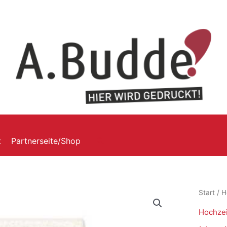
t
Partnerseite/Shop
Start
/
H
Hochzei