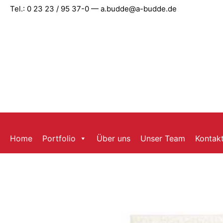
Zum
Tel.: 0 23 23 / 95 37-0 — a.budde@a-budde.de
Inhalt
springen
Home
Portfolio
Über uns
Unser Team
Kontak