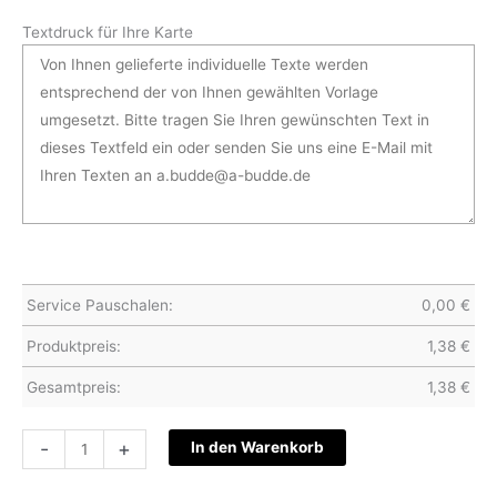
Textdruck für Ihre Karte
Service Pauschalen:
0,00
€
Produktpreis:
1,38
€
Gesamtpreis:
1,38
€
Glückwunschkarte
-
+
In den Warenkorb
-
032