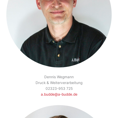
Dennis Wegmann
Druck & Weiterverarbeitung
02323-953 725
a.budde@a-budde.de