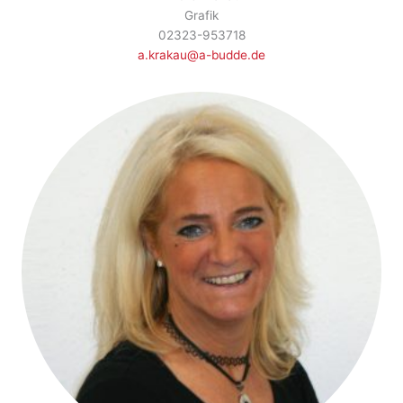
Grafik
02323-953718
a.krakau@a-budde.de