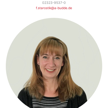
02323-9537-0
f.starostik@a-budde.de