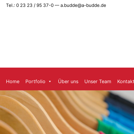
Zum
Tel.: 0 23 23 / 95 37-0 — a.budde@a-budde.de
Inhalt
springen
Home
Portfolio
Über uns
Unser Team
Kontak