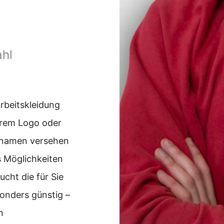
ahl
Arbeitskleidung
hrem Logo oder
ernamen versehen
es Möglichkeiten
cht die für Sie
sonders günstig –
n