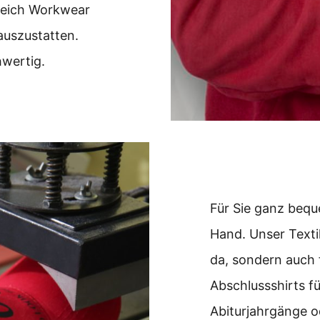
reich Workwear
auszustatten.
hwertig.
Für Sie ganz bequ
Hand. Unser Textil
da, sondern auch f
Abschlussshirts f
Abiturjahrgänge o