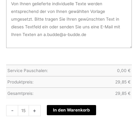
Service Pauschalen:
0,00
€
Produktpreis:
29,85
€
Gesamtpreis:
29,85
€
Hochzeitskarte
-
+
In den Warenkorb
S12-
049
Menge