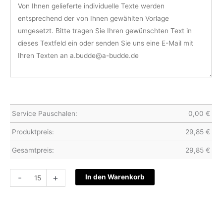
Service Pauschalen:
0,00
€
Produktpreis:
29,85
€
Gesamtpreis:
29,85
€
Hochzeitskarte
-
+
In den Warenkorb
S12-
056
Menge