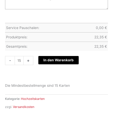
Service Pauschalen:
0,00
€
Produktpreis:
22,35
€
Gesamtpreis:
22,35
€
Hochzeitskarte
-
+
In den Warenkorb
S15-
079
Menge
Die Mindestbestellmenge sind 15 Karten
Kategorie:
Hochzeitskarten
zzgl.
Versandkosten