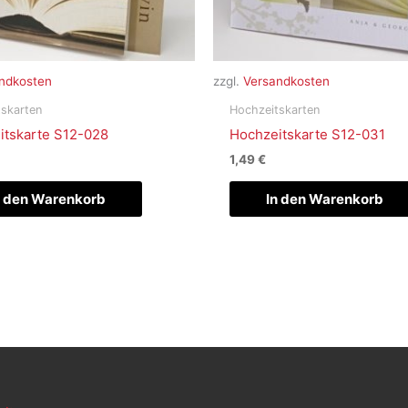
ndkosten
zzgl.
Versandkosten
skarten
Hochzeitskarten
itskarte S12-028
Hochzeitskarte S12-031
1,49
€
n den Warenkorb
In den Warenkorb