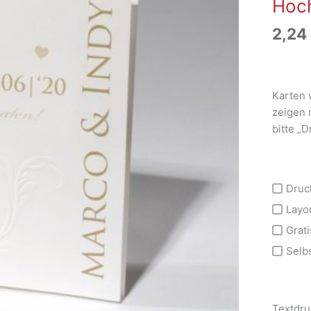
Hoch
2,24
Karten 
zeigen 
bitte „
Druc
Layo
Grati
Selb
Textdru