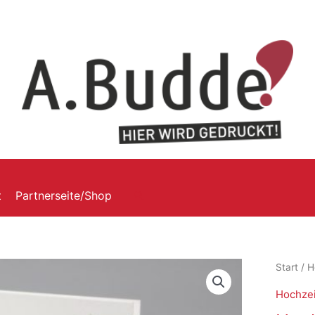
t
Partnerseite/Shop
Start
/
H
Hochzei