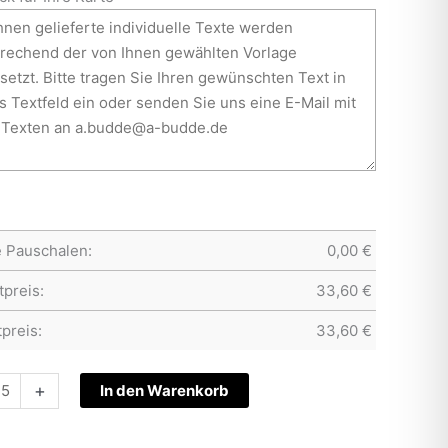
e Pauschalen:
0,00
€
preis:
33,60
€
preis:
33,60
€
tskarte
+
In den Warenkorb