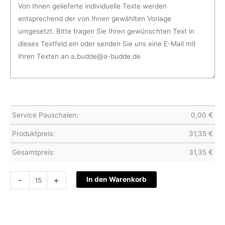
Service Pauschalen:
0,00
€
Produktpreis:
31,35
€
Gesamtpreis:
31,35
€
Hochzeitskarte
-
+
In den Warenkorb
S21-
024
Menge