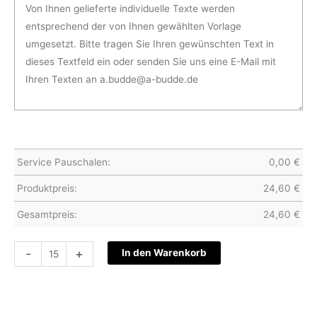
Service Pauschalen:
0,00
€
Produktpreis:
24,60
€
Gesamtpreis:
24,60
€
Hochzeitskarte
-
+
In den Warenkorb
S26-
010-
2
Menge