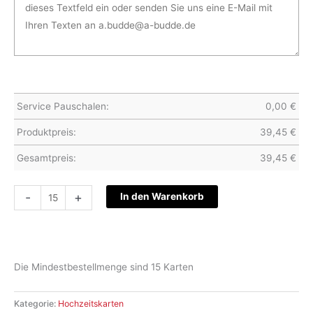
Service Pauschalen:
0,00
€
Produktpreis:
39,45
€
Gesamtpreis:
39,45
€
Hochzeitskarte
-
+
In den Warenkorb
S27-
013
Menge
Die Mindestbestellmenge sind 15 Karten
Kategorie:
Hochzeitskarten