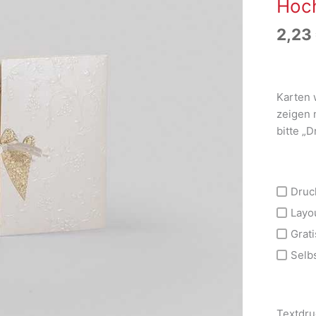
Hoch
2,23
Karten 
zeigen 
bitte „
Druc
Layo
Grati
Selb
Textdru