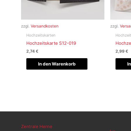
zzgl.
Versandkosten
zzgl.
Versa
Hochzeitskarten
Hochzeit
Hochzeitskarte S12-019
Hochze
2,74
€
2,99
€
In den Warenkorb
I
Zentrale Herne