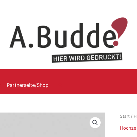
t
Partnerseite/Shop
Start
/
H
Hochzei