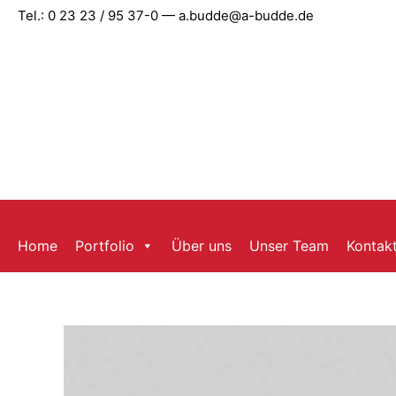
Zum
Tel.: 0 23 23 / 95 37-0 — a.budde@a-budde.de
Inhalt
springen
Home
Portfolio
Über uns
Unser Team
Kontak