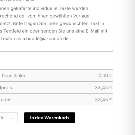
e Pauschalen:
0,00
€
preis:
33,45
€
preis:
33,45
€
tskarte
+
In den Warenkorb