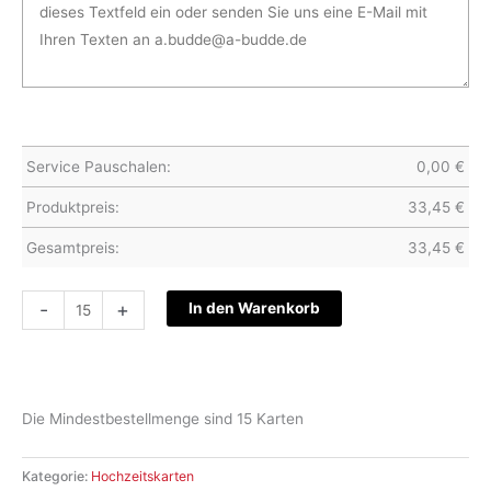
Service Pauschalen:
0,00
€
Produktpreis:
33,45
€
Gesamtpreis:
33,45
€
Hochzeitskarte
-
+
In den Warenkorb
S27-
052
Menge
Die Mindestbestellmenge sind 15 Karten
Kategorie:
Hochzeitskarten