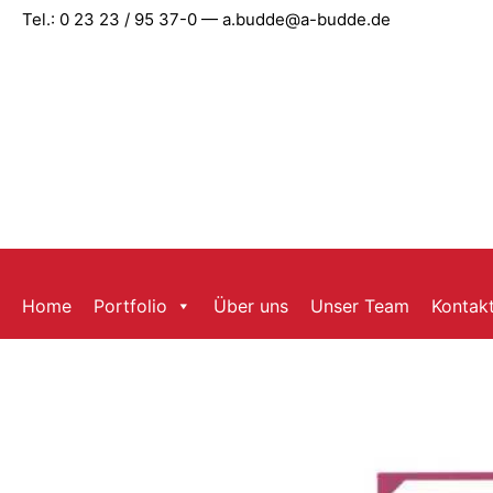
Zum
Tel.: 0 23 23 / 95 37-0 — a.budde@a-budde.de
Inhalt
springen
Home
Portfolio
Über uns
Unser Team
Kontak