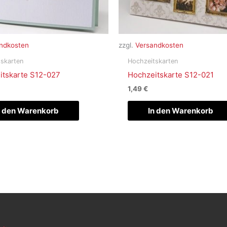
ndkosten
zzgl.
Versandkosten
skarten
Hochzeitskarten
itskarte S12-027
Hochzeitskarte S12-021
1,49
€
n den Warenkorb
In den Warenkorb