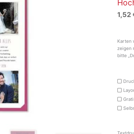
Hoch
1,52
Karten 
zeigen 
bitte „
Druc
Layo
Grati
Selb
Textdru