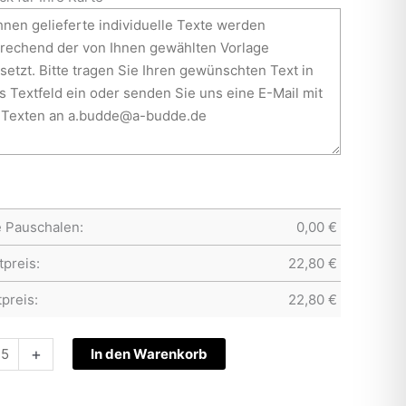
e Pauschalen:
0,00
€
preis:
22,80
€
preis:
22,80
€
tskarte
+
In den Warenkorb