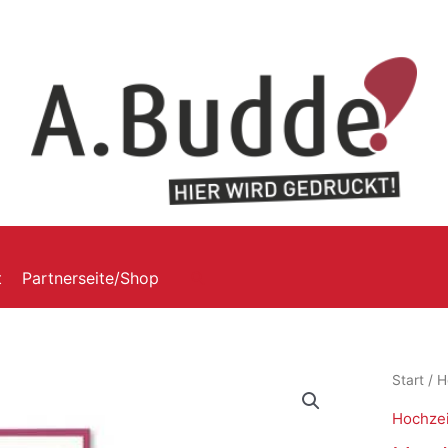
t
Partnerseite/Shop
Start
/
H
Hochzei