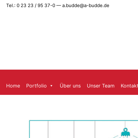
Zum
Tel.: 0 23 23 / 95 37-0 — a.budde@a-budde.de
Inhalt
springen
Home
Portfolio
Über uns
Unser Team
Kontak