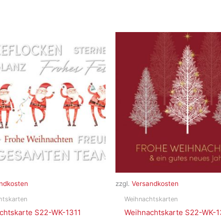
ndkosten
zzgl.
Versandkosten
htskarten
Weihnachtskarten
chtskarte S22-WK-1311
Weihnachtskarte S22-WK-1