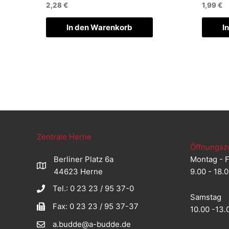
2,28
€
1,99
€
In den Warenkorb
I
Zentrale Herne
Öffnungsz
Berliner Platz 6a
Montag - F
44623 Herne
9.00 - 18.
Tel.: 0 23 23 / 95 37-0
Samstag
Fax: 0 23 23 / 95 37-37
10.00 -13.
a.budde@a-budde.de