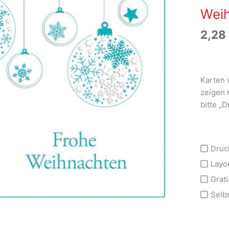
Wei
2,28
Karten 
zeigen 
bitte „
Druc
Layo
Grati
Selb