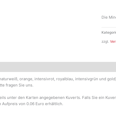
WK-
2320
Menge
Die Min
Kategori
zzgl.
Ver
naturweiß, orange, intensivrot, royalblau, intensivgrün und gol
tte fragen Sie uns.
weils unter den Karten angegebenen Kuverts. Falls Sie ein Kuve
 Aufpreis von 0.06 Euro erhältlich.