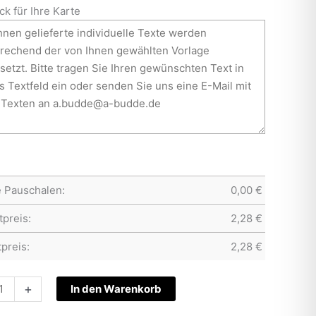
ck für Ihre Karte
e Pauschalen:
0,00
€
preis:
2,28
€
preis:
2,28
€
htskarte
+
In den Warenkorb