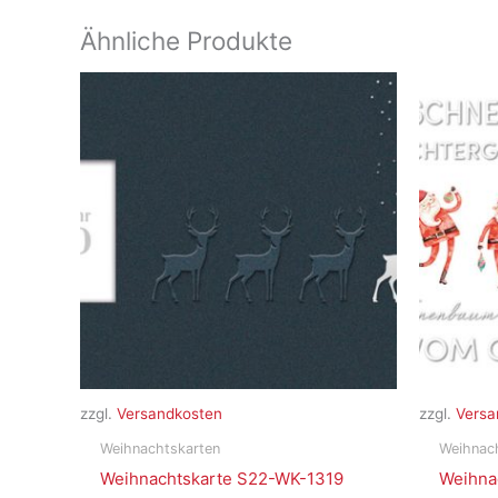
Ähnliche Produkte
zzgl.
Versandkosten
zzgl.
Versa
Weihnachtskarten
Weihnac
Weihnachtskarte S22-WK-1319
Weihna