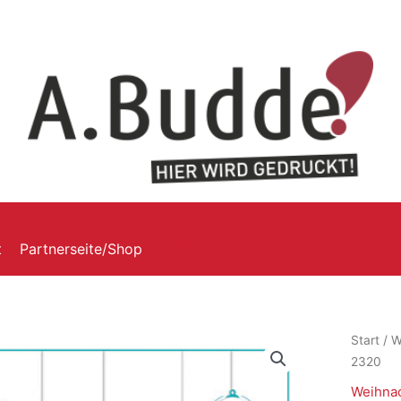
t
Partnerseite/Shop
Start
/
W
2320
Weihnac