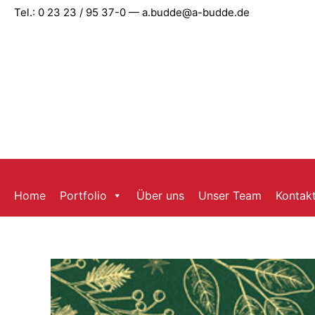
Zum
Tel.: 0 23 23 / 95 37-0 — a.budde@a-budde.de
Inhalt
springen
Home
Portfolio
Über uns
Unser Team
Kontak