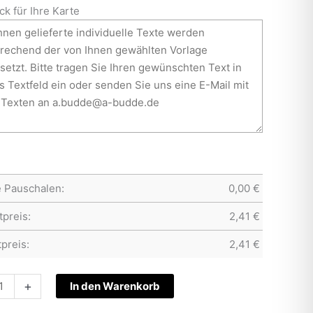
ck für Ihre Karte
e Pauschalen:
0,00
€
preis:
2,41
€
preis:
2,41
€
htskarte
+
In den Warenkorb