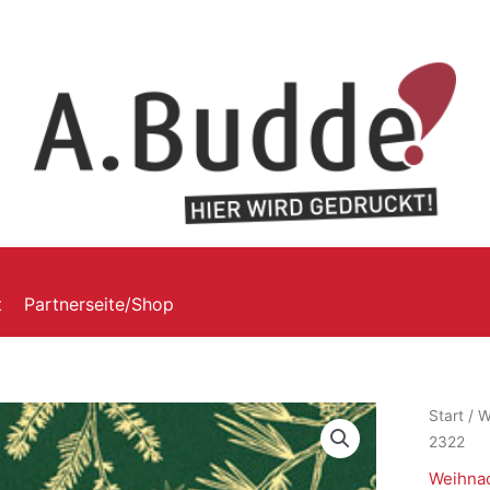
t
Partnerseite/Shop
Start
/
W
2322
Weihnac