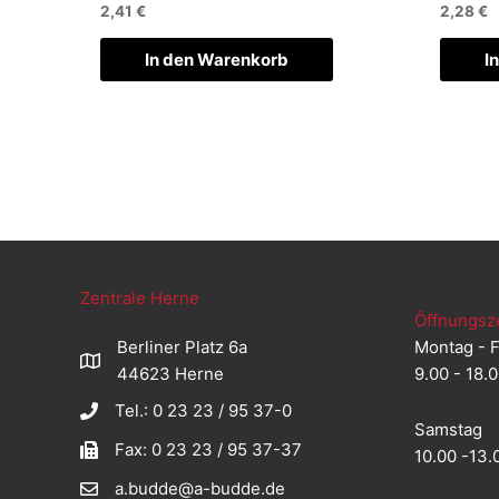
2,41
€
2,28
€
In den Warenkorb
I
Zentrale Herne
Öffnungsz
Berliner Platz 6a
Montag - F
44623 Herne
9.00 - 18.
Tel.: 0 23 23 / 95 37-0
Samstag
Fax: 0 23 23 / 95 37-37
10.00 -13.
a.budde@a-budde.de