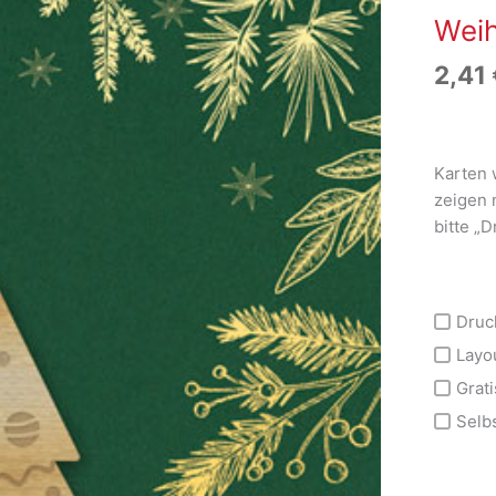
Wei
2,41
Karten 
zeigen 
bitte „
Druc
Layo
Grati
Selb