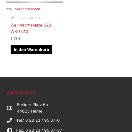
zzgl.
Versandkosten
Weihnachtskarten
Weihnachtskarte S22-
WK-1340
1,71
€
In den Warenkorb
Zentrale Herne
Berliner Platz 6a
44623 Herne
Tel.: 0 23 23 / 95 37-0
Fax: 0 23 23 / 95 37-37