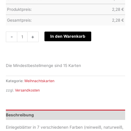
Produktpreis:
2,28
€
Gesamtpreis:
2,28
€
Weihnachtskarte
-
+
In den Warenkorb
S22-
WK-
2325
Menge
Die Mindestbestellmenge sind 15 Karten
Kategorie:
Weihnachtskarten
zzgl.
Versandkosten
Beschreibung
Einlegeblätter in 7 verschiedenen Farben (reinweiß, naturweiß,