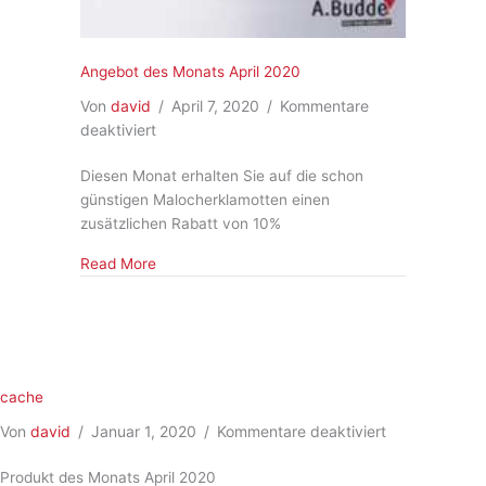
Angebot des Monats April 2020
Von
david
/
April 7, 2020
/
Kommentare
für
deaktiviert
Angebot
Diesen Monat erhalten Sie auf die schon
des
günstigen Malocherklamotten einen
Monats
zusätzlichen Rabatt von 10%
April
2020
about Angebot des Monats April 2020
Read More
cache
für
Von
david
/
Januar 1, 2020
/
Kommentare deaktiviert
cache
Produkt des Monats April 2020