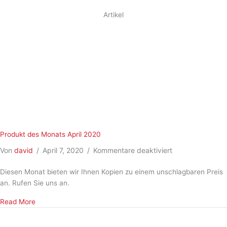
Artikel
Produkt des Monats April 2020
für
Von
david
/
April 7, 2020
/
Kommentare deaktiviert
Produkt
Diesen Monat bieten wir Ihnen Kopien zu einem unschlagbaren Preis
des
an. Rufen Sie uns an.
Monats
April
about Produkt des Monats April 2020
Read More
2020