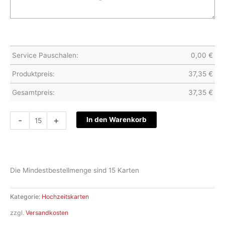
Service Pauschalen:
0,00
€
Produktpreis:
37,35
€
Gesamtpreis:
37,35
€
Hochzeitskarte
-
+
In den Warenkorb
S22-
021
Menge
Die Mindestbestellmenge sind 15 Karten
Kategorie:
Hochzeitskarten
zzgl.
Versandkosten