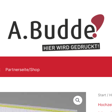
t
Partnerseite/Shop
Start
/
H
Hochzei