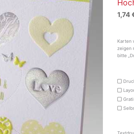
Hoch
1,74
Karten 
zeigen 
bitte „
Druc
Layo
Grati
Selb
Textdru