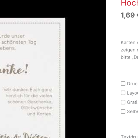
Hoch
1,69
Karten 
zeigen 
bitte „
Druc
Layo
Grati
Selb
Textdru