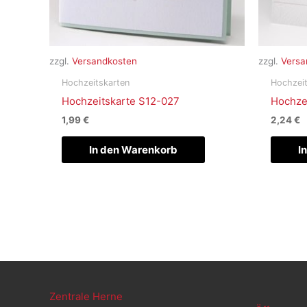
zzgl.
Versandkosten
zzgl.
Versa
Hochzeitskarten
Hochzeit
Hochzeitskarte S12-027
Hochze
1,99
€
2,24
€
In den Warenkorb
I
Zentrale Herne