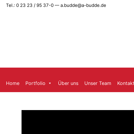
Zum
Tel.: 0 23 23 / 95 37-0 — a.budde@a-budde.de
Inhalt
springen
Home
Portfolio
Über uns
Unser Team
Kontak