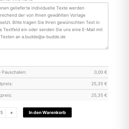
e Pauschalen:
0,00
€
preis:
25,35
€
preis:
25,35
€
tskarte
+
In den Warenkorb