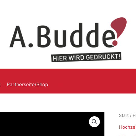
t
Partnerseite/Shop
Start
/
H
Hochzei