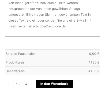
Service Pauschalen:
0,00
€
Produktpreis:
41,85
€
Gesamtpreis:
41,85
€
Hochzeitskarte
-
+
In den Warenkorb
S24-
049
Menge